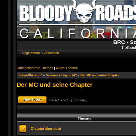
BRC - S
Treffpun
Registrieren
Anmelden
Unbeantwortete Themen
|
Aktive Themen
Foren-Übersicht
»
Schwarze Legion MC
»
Der MC und seine Chapter
Der MC und seine Chapter
Seite
1
von
1
[ 1 Thema ]
Ein neues Thema erstellen
Themen
Chapterübersicht
Keine