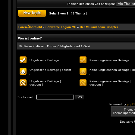
ungelesenen
Themen der letzten Zeit anzeigen:
Beiträge
Seite
1
von
1
[ 1 Thema ]
Ein neues Thema erstellen
Foren-Übersicht
»
Schwarze Legion MC
»
Der MC und seine Chapter
Wer ist online?
Mitglieder in diesem Forum: 0 Mitglieder und 1 Gast
Ungelesene Beiträge
Keine ungelesenen Beiträge
Ungelesene
Keine
Beiträge
ungelesenen
Ungelesene Beiträge [ beliebt
Keine ungelesenen Beiträge [ be
Beiträge
]
]
Ungelesene
Keine
Beiträge
ungelesenen
Ungelesene Beiträge [
Keine ungelesenen Beiträge [
[
Beiträge
gesperrt ]
gesperrt ]
beliebt
[
Ungelesene
Keine
]
beliebt
Beiträge
ungelesenen
]
[
Beiträge
Suche nach:
gesperrt
[
]
gesperrt
Powered by
phpB
]
Theme 
Theme updated
Deutsche 