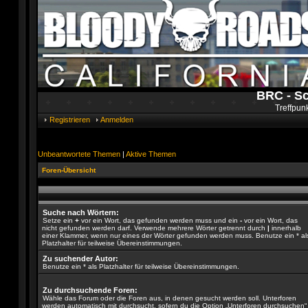
BRC - S
Treffpun
Registrieren
Anmelden
Unbeantwortete Themen
|
Aktive Themen
Foren-Übersicht
Suche nach Wörtern:
Setze ein
+
vor ein Wort, das gefunden werden muss und ein
-
vor ein Wort, das
nicht gefunden werden darf. Verwende mehrere Wörter getrennt durch
|
innerhalb
einer Klammer, wenn nur eines der Wörter gefunden werden muss. Benutze ein * al
Platzhalter für teilweise Übereinstimmungen.
Zu suchender Autor:
Benutze ein * als Platzhalter für teilweise Übereinstimmungen.
Zu durchsuchende Foren:
Wähle das Forum oder die Foren aus, in denen gesucht werden soll. Unterforen
werden automatisch mit durchsucht, sofern du die Option „Unterforen durchsuchen“