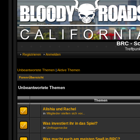
BRC - S
Treffpun
Registrieren
Anmelden
Unbeantwortete Themen
|
Aktive Themen
Foren-Übersicht
Unbeantwortete Themen
Themen
Alishia und Rachel
in
Mitglieder stellen sich vor...
Es
gibt
Was investiert ihr in das Spiel?
keine
neuen
in
Umfragenecke
ungelesenen
Es
Beiträge
gibt
in
keine
Was macht euch am meisten Spaß in BRC?