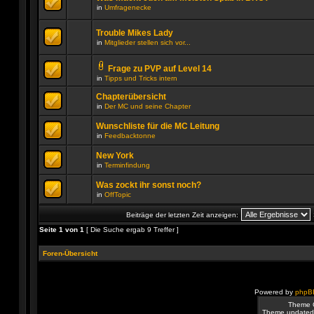
diesem
neuen
in
Umfragenecke
Thema.
ungelesenen
Es
Beiträge
gibt
in
keine
Trouble Mikes Lady
diesem
neuen
Thema.
in
Mitglieder stellen sich vor...
ungelesenen
Es
Beiträge
gibt
in
keine
Frage zu PVP auf Level 14
diesem
neuen
Dateianhang
Thema.
in
Tipps und Tricks intern
ungelesenen
Es
Beiträge
gibt
Chapterübersicht
in
keine
diesem
in
Der MC und seine Chapter
neuen
Thema.
ungelesenen
Es
Beiträge
gibt
Wunschliste für die MC Leitung
in
keine
in
Feedbacktonne
diesem
neuen
Es
Thema.
ungelesenen
gibt
Beiträge
New York
keine
in
in
Terminfindung
neuen
diesem
Es
ungelesenen
Thema.
gibt
Beiträge
Was zockt ihr sonst noch?
keine
in
in
OffTopic
neuen
diesem
Es
ungelesenen
Thema.
gibt
Beiträge
Beiträge der letzten Zeit anzeigen:
keine
in
neuen
diesem
Seite
1
von
1
[ Die Suche ergab 9 Treffer ]
ungelesenen
Thema.
Beiträge
in
Foren-Übersicht
diesem
Thema.
Powered by
phpB
Theme 
Theme updated