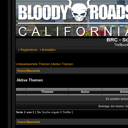
BRC - S
Treffpun
Registrieren
Anmelden
Unbeantwortete Themen
|
Aktive Themen
Foren-Übersicht
Aktive Themen
Themen
Autor
Antw
Es wurden kein
Beiträge der letzten Z
Seite
1
von
1
[ Die Suche ergab 0 Treffer ]
Foren-Übersicht