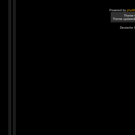
Powered by
phpB
Theme 
Theme updated
Deutsche 